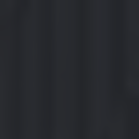
ROCA Business Center | rocabc.sk
×