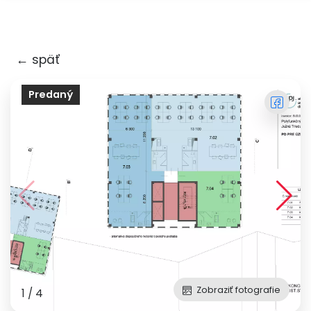
×
← späť
Predaný
Zobraziť fotografie
1
/
4