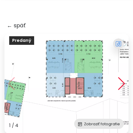
×
← späť
Predaný
Zobraziť fotografie
1
/
4