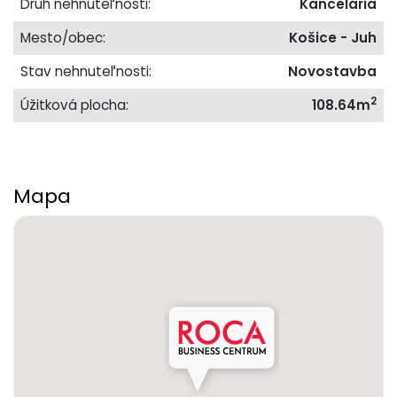
Druh nehnuteľnosti:
Kancelária
Mesto/obec:
Košice - Juh
Stav nehnuteľnosti:
Novostavba
2
Úžitková plocha:
108.64m
Mapa