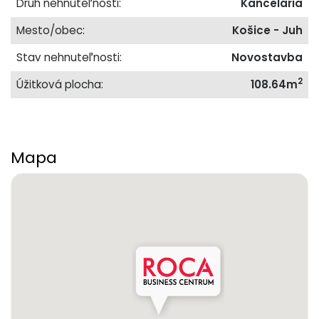
Druh nehnuteľnosti:
Kancelária
Mesto/obec:
Košice - Juh
Stav nehnuteľnosti:
Novostavba
2
Úžitková plocha:
108.64m
Mapa