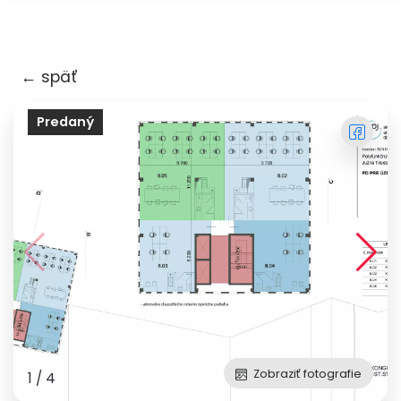
×
← späť
Predaný
Zobraziť fotografie
1
/
4